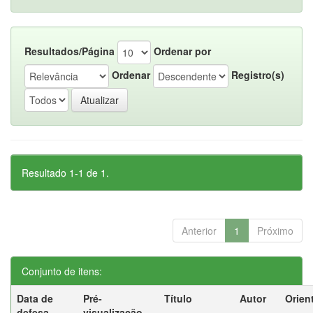
Resultados/Página
Ordenar por
Ordenar
Registro(s)
Resultado 1-1 de 1.
Anterior
1
Próximo
Conjunto de itens:
Data de
Pré-
Título
Autor
Orien
defesa
visualização