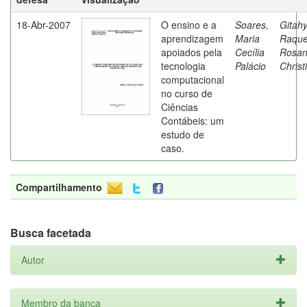
18-Abr-2007
O ensino e a
Soares,
Gitahy
aprendizagem
Maria
Raque
apoiados pela
Cecília
Rosa
tecnologia
Palácio
Christ
computacional
no curso de
Ciências
Contábeis: um
estudo de
caso.
Compartilhamento
Busca facetada
Autor
Membro da banca