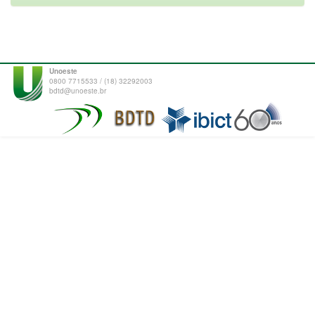
Unoeste
0800 7715533 / (18) 32292003
bdtd@unoeste.br