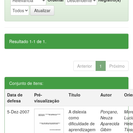
Resultado 1-1 de 1.
Anterior
1
Próximo
Conjunto de itens:
Data de
Pré-
Título
Autor
Orie
defesa
visualização
5-Dez-2007
A dislexia
Ponçano,
Moret
como
Neuza
Luci
dificuldade de
Aparecida
Hele
aprendizagem
Gibim
Tios