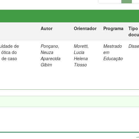
Autor
Orientador
Programa
Tipo
doc
culdade de
Ponçano,
Moretti,
Mestrado
Diss
ótica do
Neuza
Lucia
em
o de caso
Aparecida
Helena
Educação
Gibim
Tiosso