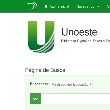
Página inicial
Navegar por
A
Skip
navigation
Unoeste
Biblioteca Digital de Teses e D
Página de Busca
Buscar em:
por