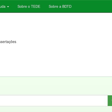
juda
Sobre o TEDE
Sobre a BDTD
issertações