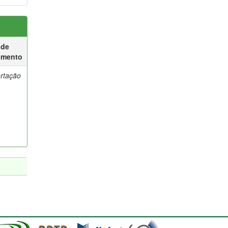
 de
umento
ertação