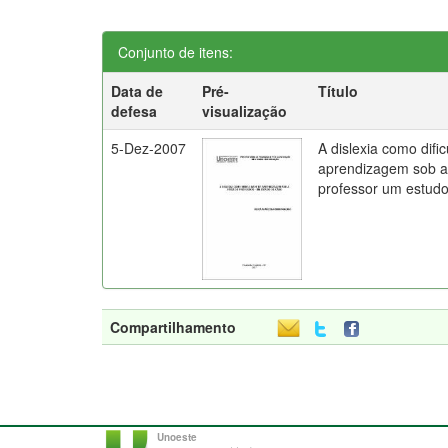
Conjunto de itens:
Data de
Pré-
Título
defesa
visualização
5-Dez-2007
A dislexia como difi
aprendizagem sob a 
professor um estud
Compartilhamento
Unoeste