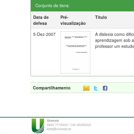
Conjunto de itens:
Data de
Pré-
Título
defesa
visualização
5-Dez-2007
A dislexia como difi
aprendizagem sob a 
professor um estud
Compartilhamento
Unoeste
0800 7715533 / (18) 32292003
bdtd@unoeste.br