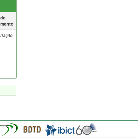
 de
umento
ertação