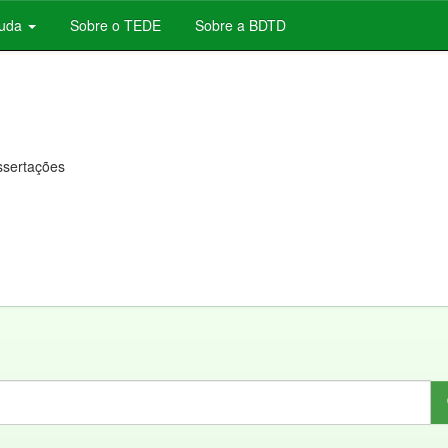
juda
Sobre o TEDE
Sobre a BDTD
issertações