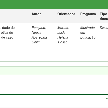
Autor
Orientador
Programa
Tipo
doc
culdade de
Ponçano,
Moretti,
Mestrado
Diss
ótica do
Neuza
Lucia
em
o de caso
Aparecida
Helena
Educação
Gibim
Tiosso