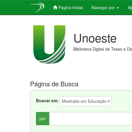
Página inicial
Navegar por
A
Skip
navigation
Unoeste
Biblioteca Digital de Teses e D
Página de Busca
Buscar em:
por