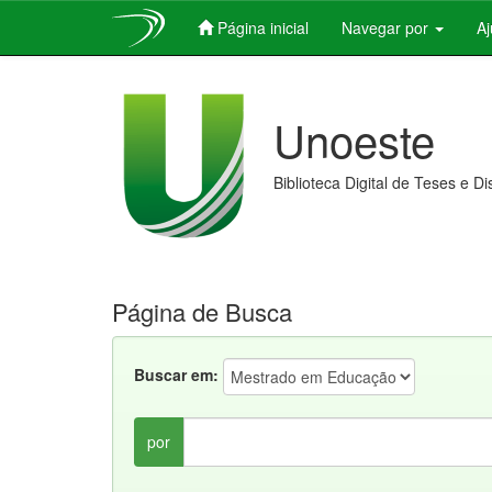
Página inicial
Navegar por
A
Skip
navigation
Unoeste
Biblioteca Digital de Teses e D
Página de Busca
Buscar em:
por