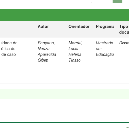
Autor
Orientador
Programa
Tipo
doc
culdade de
Ponçano,
Moretti,
Mestrado
Diss
ótica do
Neuza
Lucia
em
o de caso
Aparecida
Helena
Educação
Gibim
Tiosso