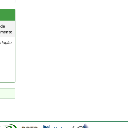
 de
umento
ertação