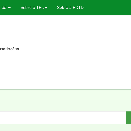
juda
Sobre o TEDE
Sobre a BDTD
issertações