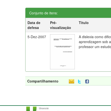
Conjunto de itens:
Data de
Pré-
Título
defesa
visualização
5-Dez-2007
A dislexia como difi
aprendizagem sob a 
professor um estud
Compartilhamento
Unoeste