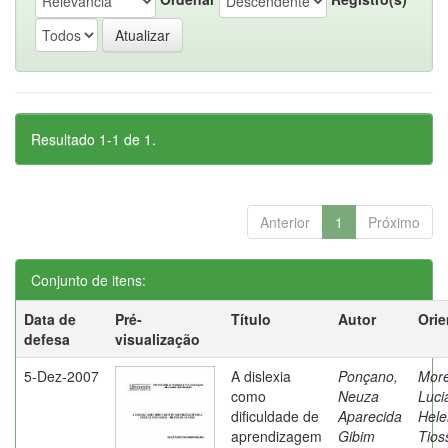
Resultado 1-1 de 1.
Anterior
1
Próximo
Conjunto de itens:
Data de
Pré-
Título
Autor
Orie
defesa
visualização
5-Dez-2007
A dislexia
Ponçano,
Moret
como
Neuza
Luci
dificuldade de
Aparecida
Hele
aprendizagem
Gibim
Tios