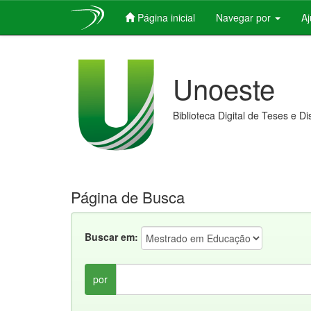
Página inicial
Navegar por
A
Skip
navigation
Unoeste
Biblioteca Digital de Teses e D
Página de Busca
Buscar em:
por