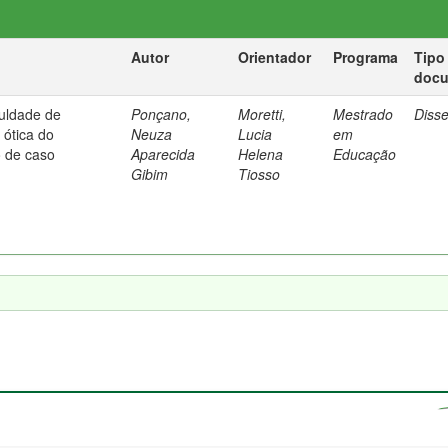
Autor
Orientador
Programa
Tipo
doc
culdade de
Ponçano,
Moretti,
Mestrado
Diss
ótica do
Neuza
Lucia
em
o de caso
Aparecida
Helena
Educação
Gibim
Tiosso