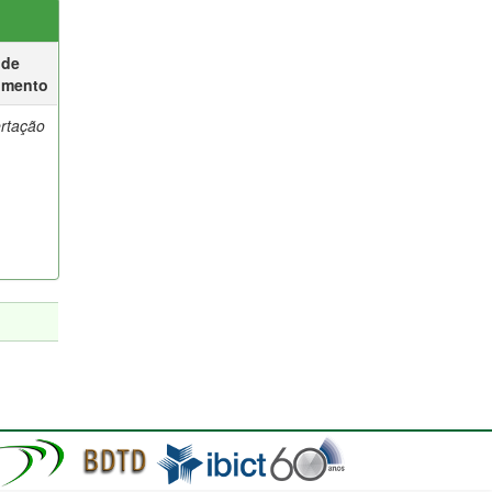
 de
umento
ertação