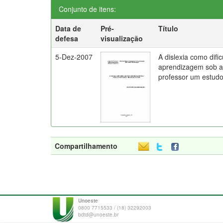
Conjunto de itens:
Data de
Pré-
Título
defesa
visualização
5-Dez-2007
A dislexia como difi
aprendizagem sob a 
professor um estud
Compartilhamento
Unoeste
0800 7715533 / (18) 32292003
bdtd@unoeste.br