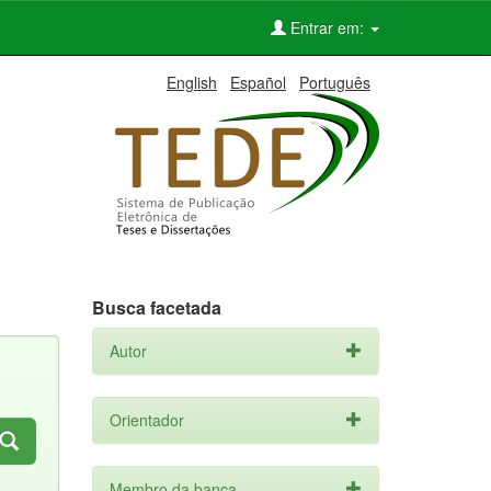
Entrar em:
English
Español
Português
Busca facetada
Autor
Orientador
Membro da banca