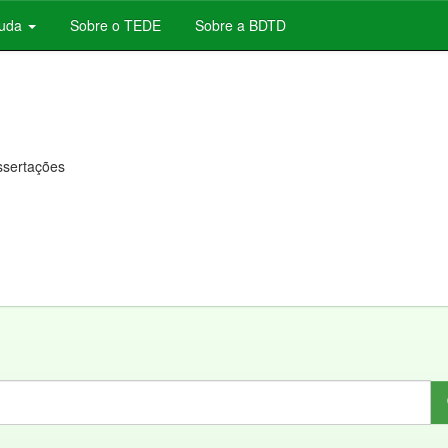
juda
Sobre o TEDE
Sobre a BDTD
issertações