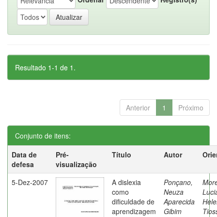
Resultado 1-1 de 1.
Anterior
1
Próximo
Conjunto de itens:
Data de
Pré-
Título
Autor
Orie
defesa
visualização
5-Dez-2007
A dislexia
Ponçano,
Moret
como
Neuza
Luci
dificuldade de
Aparecida
Hele
aprendizagem
Gibim
Tios