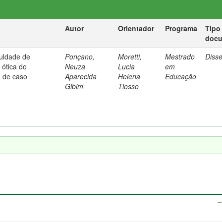
Autor
Orientador
Programa
Tipo
doc
culdade de
Ponçano,
Moretti,
Mestrado
Diss
ótica do
Neuza
Lucia
em
o de caso
Aparecida
Helena
Educação
Gibim
Tiosso