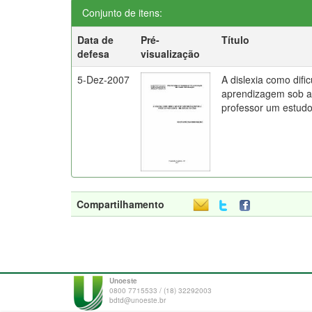
Conjunto de itens:
Data de
Pré-
Título
defesa
visualização
5-Dez-2007
A dislexia como difi
aprendizagem sob a 
professor um estud
Compartilhamento
Unoeste
0800 7715533 / (18) 32292003
bdtd@unoeste.br