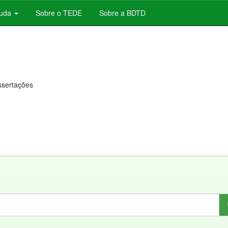
juda
Sobre o TEDE
Sobre a BDTD
issertações