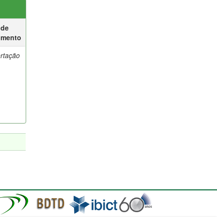
 de
umento
ertação