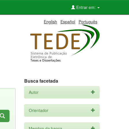
Entrar em:
English
Español
Português
Busca facetada
Autor
Orientador
Membro da banca