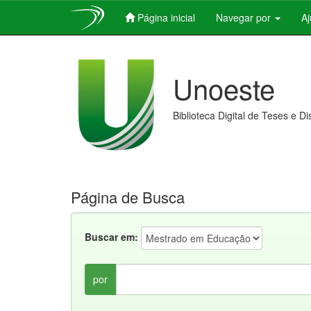
Página inicial
Navegar por
A
Skip
navigation
Unoeste
Biblioteca Digital de Teses e D
Página de Busca
Buscar em:
por