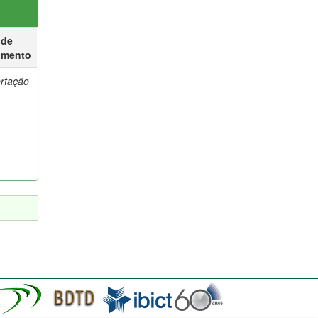
 de
umento
ertação