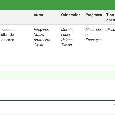
Autor
Orientador
Programa
Tipo
doc
culdade de
Ponçano,
Moretti,
Mestrado
Diss
ótica do
Neuza
Lucia
em
o de caso
Aparecida
Helena
Educação
Gibim
Tiosso