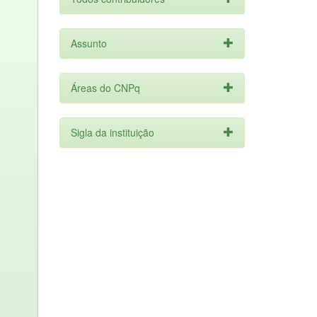
Assunto
Áreas do CNPq
Sigla da instituição