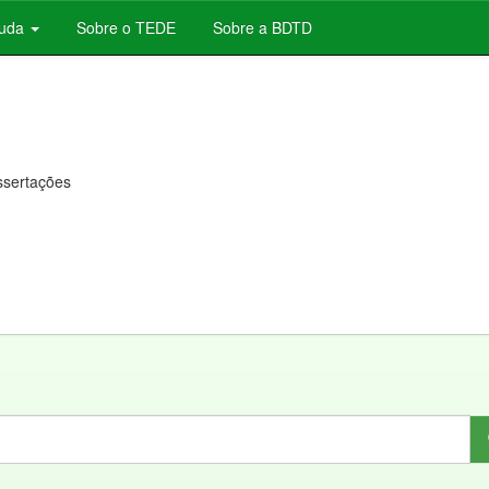
juda
Sobre o TEDE
Sobre a BDTD
issertações