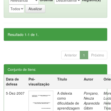
Resultado 1-1 de 1.
Anterior
1
Próximo
Conjunto de itens:
Data de
Pré-
Título
Autor
Orie
defesa
visualização
5-Dez-2007
A dislexia
Ponçano,
Moret
como
Neuza
Luci
dificuldade de
Aparecida
Hele
aprendizagem
Gibim
Tios