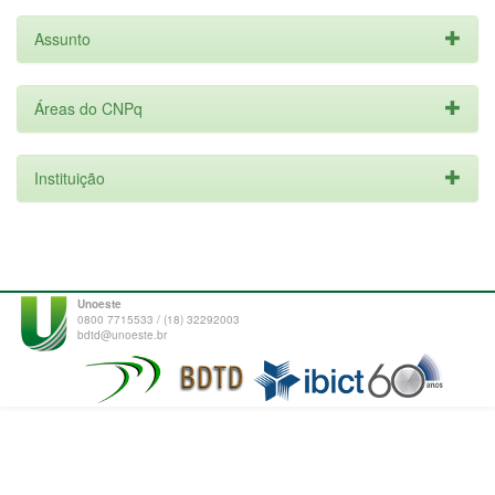
Assunto
Áreas do CNPq
Instituição
Unoeste
0800 7715533 / (18) 32292003
bdtd@unoeste.br