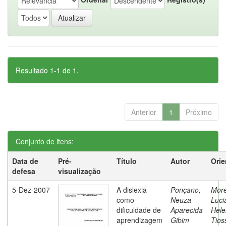
Resultado 1-1 de 1.
Anterior
1
Próximo
Conjunto de itens:
Data de
Pré-
Título
Autor
Orie
defesa
visualização
5-Dez-2007
A dislexia
Ponçano,
Moret
como
Neuza
Luci
dificuldade de
Aparecida
Hele
aprendizagem
Gibim
Tios