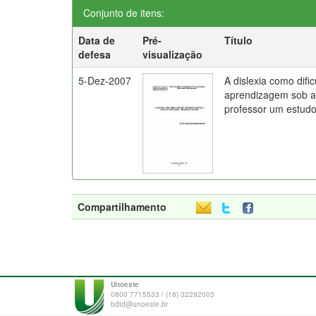
Conjunto de itens:
Data de
Pré-
Título
defesa
visualização
5-Dez-2007
A dislexia como difi
aprendizagem sob a 
professor um estud
Compartilhamento
Unoeste
0800 7715533 / (18) 32292003
bdtd@unoeste.br