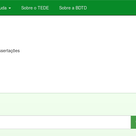
juda
Sobre o TEDE
Sobre a BDTD
issertações