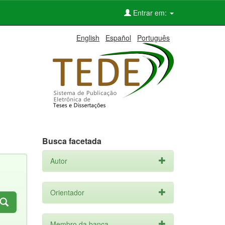
Entrar em:
English
Español
Português
Busca facetada
Autor
Orientador
Membro da banca