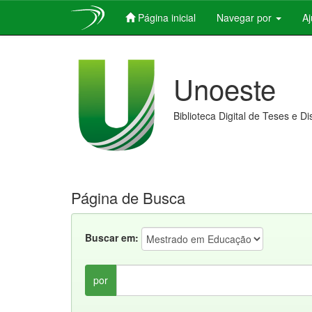
Página inicial
Navegar por
A
Skip
navigation
Unoeste
Biblioteca Digital de Teses e D
Página de Busca
Buscar em:
por