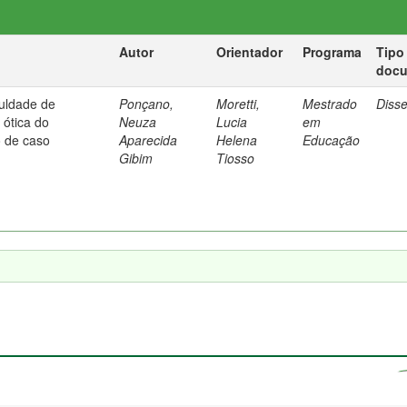
Autor
Orientador
Programa
Tipo
doc
culdade de
Ponçano,
Moretti,
Mestrado
Diss
ótica do
Neuza
Lucia
em
o de caso
Aparecida
Helena
Educação
Gibim
Tiosso