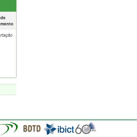
 de
umento
ertação