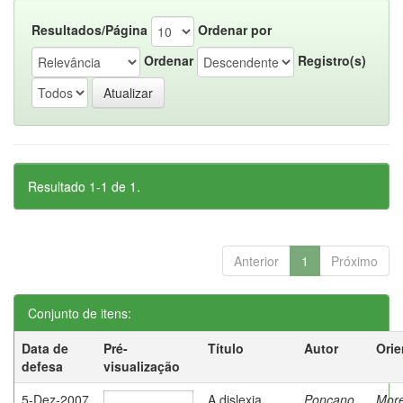
Resultados/Página
Ordenar por
Ordenar
Registro(s)
Resultado 1-1 de 1.
Anterior
1
Próximo
Conjunto de itens:
Data de
Pré-
Título
Autor
Orie
defesa
visualização
5-Dez-2007
A dislexia
Ponçano,
Moret