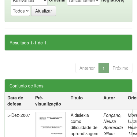
Resultado 1-1 de 1.
Anterior
1
Próximo
Conjunto de itens:
Data de
Pré-
Título
Autor
Orie
defesa
visualização
5-Dez-2007
A dislexia
Ponçano,
Moret
como
Neuza
Luci
dificuldade de
Aparecida
Hele
aprendizagem
Gibim
Tios