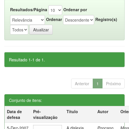
Resultados/Página
Ordenar por
Ordenar
Registro(s)
Resultado 1-1 de 1.
Anterior
1
Próximo
Conjunto de itens:
Data de
Pré-
Título
Autor
Orie
defesa
visualização
5-Dez-2007
A dislexia
Ponçano,
Moret