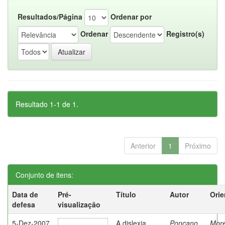
Resultados/Página
Ordenar por
Ordenar
Registro(s)
Resultado 1-1 de 1.
Anterior
1
Próximo
Conjunto de itens:
Data de
Pré-
Título
Autor
Orie
defesa
visualização
5-Dez-2007
A dislexia
Ponçano,
Moret