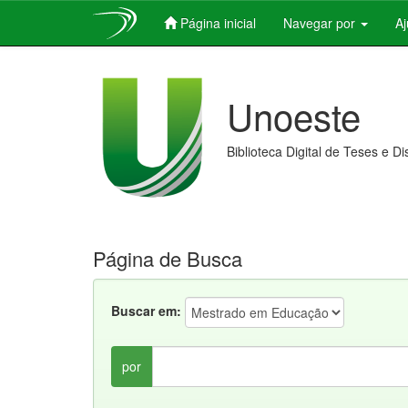
Página inicial
Navegar por
A
Skip
navigation
Unoeste
Biblioteca Digital de Teses e D
Página de Busca
Buscar em:
por