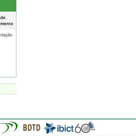
 de
umento
ertação