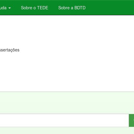
juda
Sobre o TEDE
Sobre a BDTD
issertações