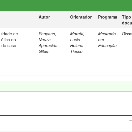
Autor
Orientador
Programa
Tipo
doc
culdade de
Ponçano,
Moretti,
Mestrado
Diss
ótica do
Neuza
Lucia
em
o de caso
Aparecida
Helena
Educação
Gibim
Tiosso