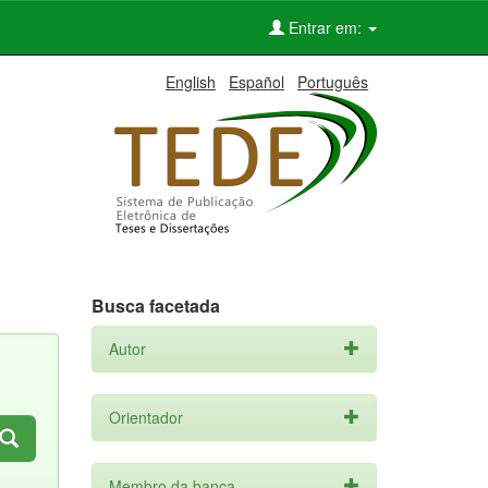
Entrar em:
English
Español
Português
Busca facetada
Autor
Orientador
Membro da banca