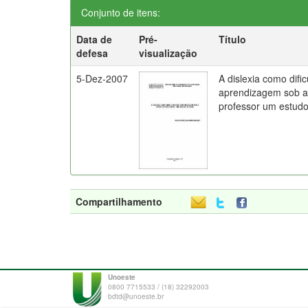
Conjunto de itens:
Data de
Pré-
Título
defesa
visualização
5-Dez-2007
A dislexia como difi
aprendizagem sob a 
professor um estud
Compartilhamento
Unoeste
0800 7715533 / (18) 32292003
bdtd@unoeste.br