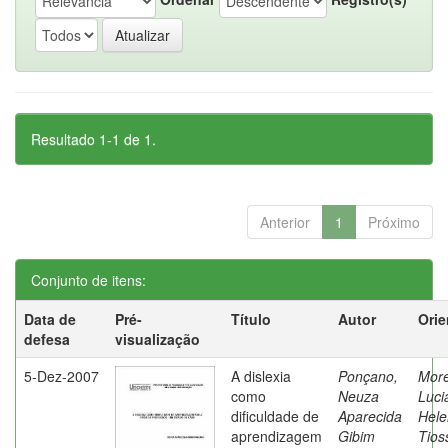
Resultado 1-1 de 1.
Anterior
1
Próximo
Conjunto de itens:
Data de
Pré-
Título
Autor
Orie
defesa
visualização
5-Dez-2007
A dislexia
Ponçano,
Moret
como
Neuza
Luci
dificuldade de
Aparecida
Hele
aprendizagem
Gibim
Tios