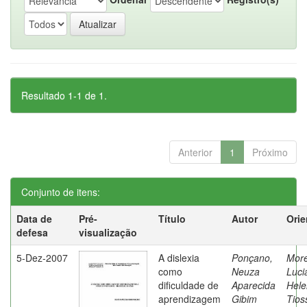
Resultado 1-1 de 1.
Anterior
1
Próximo
Conjunto de itens:
Data de
Pré-
Título
Autor
Orie
defesa
visualização
5-Dez-2007
A dislexia
Ponçano,
Moret
como
Neuza
Luci
dificuldade de
Aparecida
Hele
aprendizagem
Gibim
Tios