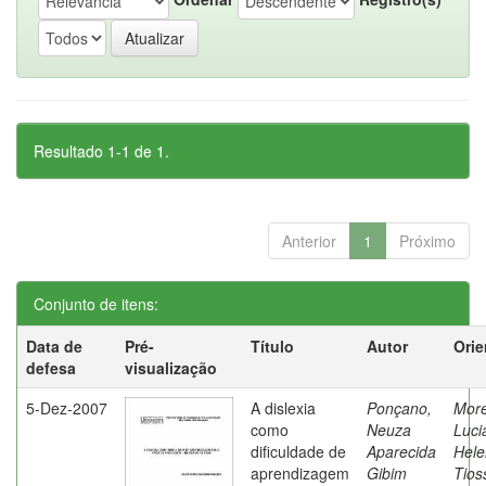
Resultado 1-1 de 1.
Anterior
1
Próximo
Conjunto de itens:
Data de
Pré-
Título
Autor
Orie
defesa
visualização
5-Dez-2007
A dislexia
Ponçano,
Moret
como
Neuza
Luci
dificuldade de
Aparecida
Hele
aprendizagem
Gibim
Tios