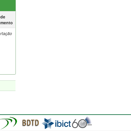
 de
umento
ertação