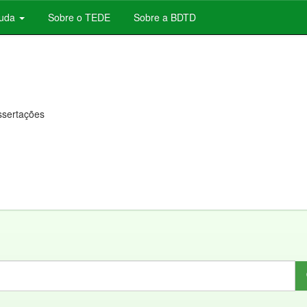
juda
Sobre o TEDE
Sobre a BDTD
issertações