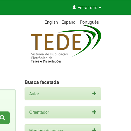
Entrar em:
English
Español
Português
Busca facetada
Autor
Orientador
Membro da banca