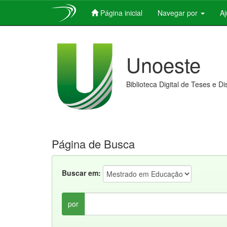
Página inicial
Navegar por
A
Skip
navigation
Unoeste
Biblioteca Digital de Teses e D
Página de Busca
Buscar em:
por