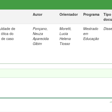
Autor
Orientador
Programa
Tipo
doc
culdade de
Ponçano,
Moretti,
Mestrado
Diss
ótica do
Neuza
Lucia
em
o de caso
Aparecida
Helena
Educação
Gibim
Tiosso