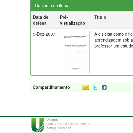
Conjunto de itens:
Data de
Pré-
Título
defesa
visualização
5-Dez-2007
A dislexia como difi
aprendizagem sob a 
professor um estud
Compartilhamento
Unoeste
0800 7715533 / (18) 32292003
bdtd@unoeste.br