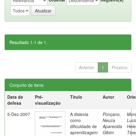
Resultado 1-1 de 1.
Anterior
1
Próximo
Conjunto de itens:
Data de
Pré-
Título
Autor
Orie
defesa
visualização
5-Dez-2007
A dislexia
Ponçano,
Moret
como
Neuza
Luci
dificuldade de
Aparecida
Hele
aprendizagem
Gibim
Tios