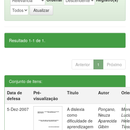
Resultado 1-1 de 1.
Anterior
1
Próximo
Conjunto de itens:
Data de
Pré-
Título
Autor
Orie
defesa
visualização
5-Dez-2007
A dislexia
Ponçano,
Moret
como
Neuza
Luci
dificuldade de
Aparecida
Hele
aprendizagem
Gibim
Tios