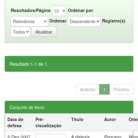
Resultados/Página
Ordenar por
Ordenar
Registro(s)
Resultado 1-1 de 1.
Anterior
1
Próximo
Conjunto de itens:
Data de
Pré-
Título
Autor
Orie
defesa
visualização
5-Dez-2007
A dislexia
Ponçano,
Moret