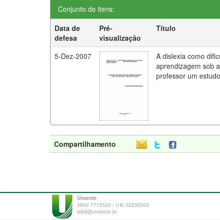
Conjunto de itens:
Data de
Pré-
Título
defesa
visualização
5-Dez-2007
A dislexia como difi
aprendizagem sob a 
professor um estud
Compartilhamento
Unoeste
0800 7715533 / (18) 32292003
bdtd@unoeste.br