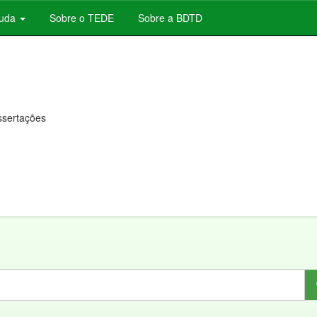
juda
Sobre o TEDE
Sobre a BDTD
issertações