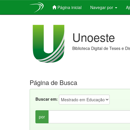
Página inicial
Navegar por
A
Skip
navigation
Unoeste
Biblioteca Digital de Teses e D
Página de Busca
Buscar em:
por