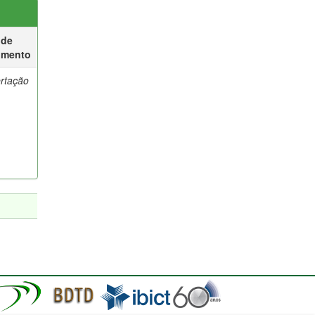
 de
umento
ertação