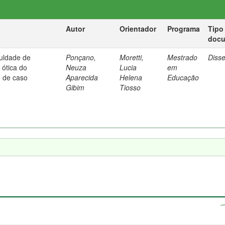
Autor
Orientador
Programa
Tipo
doc
culdade de
Ponçano,
Moretti,
Mestrado
Diss
ótica do
Neuza
Lucia
em
o de caso
Aparecida
Helena
Educação
Gibim
Tiosso