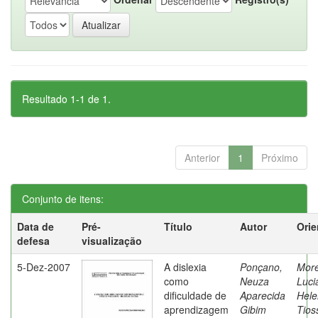
Resultado 1-1 de 1.
Anterior
1
Próximo
Conjunto de itens:
Data de
Pré-
Título
Autor
Orie
defesa
visualização
5-Dez-2007
A dislexia
Ponçano,
Moret
como
Neuza
Luci
dificuldade de
Aparecida
Hele
aprendizagem
Gibim
Tios