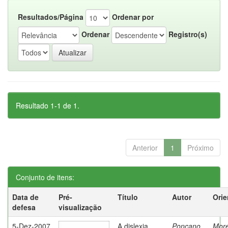
Resultados/Página
Ordenar por
Ordenar
Registro(s)
Resultado 1-1 de 1.
Anterior
1
Próximo
Conjunto de itens:
Data de
Pré-
Título
Autor
Orie
defesa
visualização
5-Dez-2007
A dislexia
Ponçano,
Moret