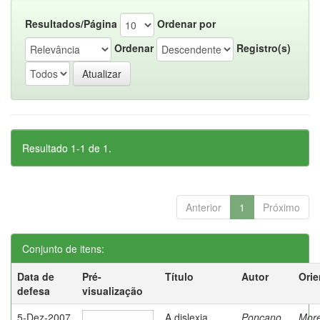
Resultados/Página
Ordenar por
Ordenar
Registro(s)
Resultado 1-1 de 1.
Anterior
1
Próximo
Conjunto de itens:
Data de
Pré-
Título
Autor
Orie
defesa
visualização
5-Dez-2007
A dislexia
Ponçano,
Moret