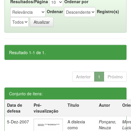
Resultados/Página
Ordenar por
Ordenar
Registro(s)
Resultado 1-1 de 1.
Anterior
1
Próximo
Conjunto de itens:
Data de
Pré-
Título
Autor
Orie
defesa
visualização
5-Dez-2007
A dislexia
Ponçano,
Moret
como
Neuza
Luci