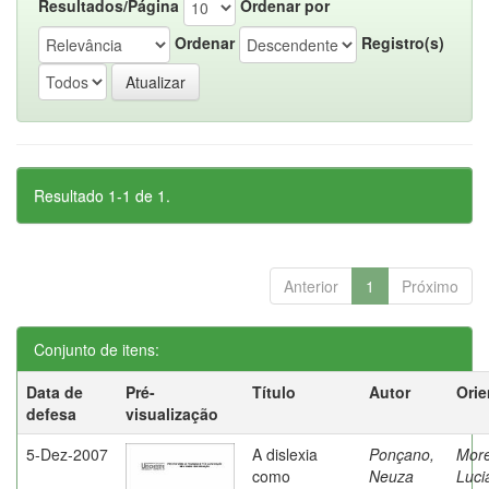
Resultados/Página
Ordenar por
Ordenar
Registro(s)
Resultado 1-1 de 1.
Anterior
1
Próximo
Conjunto de itens:
Data de
Pré-
Título
Autor
Orie
defesa
visualização
5-Dez-2007
A dislexia
Ponçano,
Moret
como
Neuza
Luci