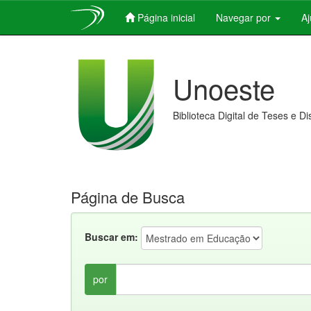
Página inicial
Navegar por
A
Skip
navigation
Unoeste
Biblioteca Digital de Teses e D
Página de Busca
Buscar em:
por