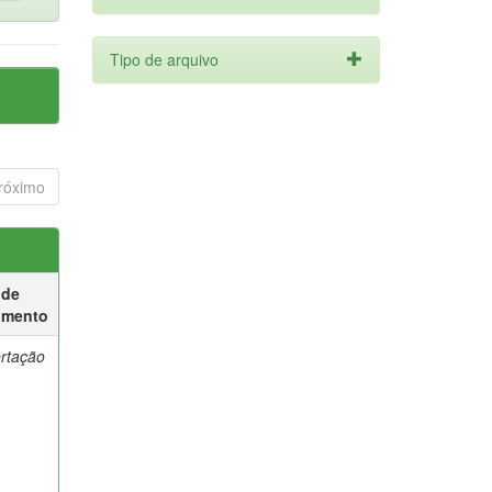
Tipo de arquivo
róximo
 de
umento
ertação