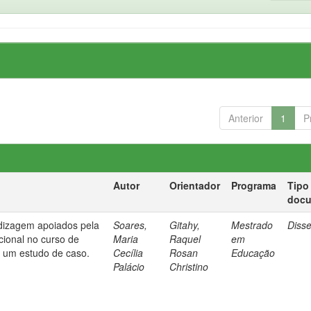
Anterior
1
P
Autor
Orientador
Programa
Tipo
doc
dizagem apoiados pela
Soares,
Gitahy,
Mestrado
Diss
cional no curso de
Maria
Raquel
em
: um estudo de caso.
Cecília
Rosan
Educação
Palácio
Christino