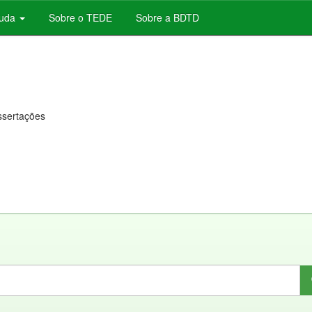
juda
Sobre o TEDE
Sobre a BDTD
issertações