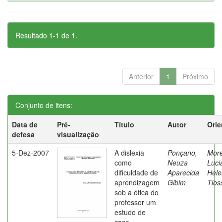
Resultado 1-1 de 1.
Anterior
1
Próximo
Conjunto de itens:
Data de
Pré-
Título
Autor
Orie
defesa
visualização
5-Dez-2007
A dislexia
Ponçano,
Moret
como
Neuza
Luci
dificuldade de
Aparecida
Hele
aprendizagem
Gibim
Tios
sob a ótica do
professor um
estudo de