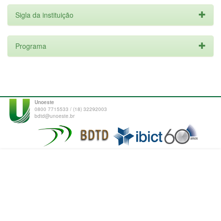
Sigla da instituição
Programa
Unoeste
0800 7715533 / (18) 32292003
bdtd@unoeste.br