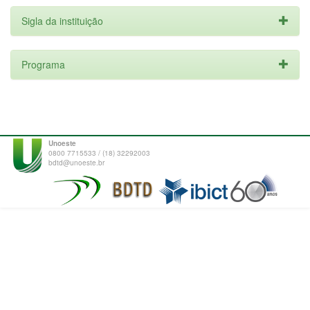
Sigla da instituição
Programa
Unoeste
0800 7715533 / (18) 32292003
bdtd@unoeste.br