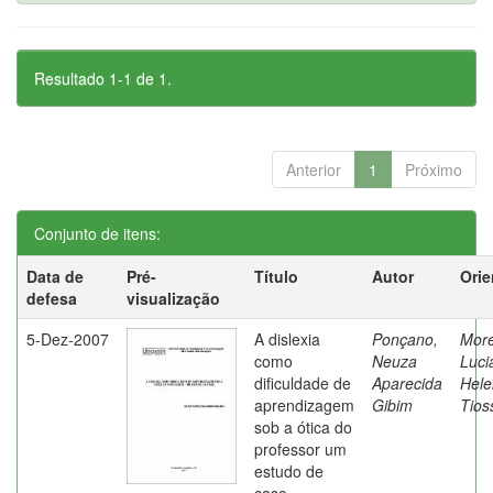
Resultado 1-1 de 1.
Anterior
1
Próximo
Conjunto de itens:
Data de
Pré-
Título
Autor
Orie
defesa
visualização
5-Dez-2007
A dislexia
Ponçano,
Moret
como
Neuza
Luci
dificuldade de
Aparecida
Hele
aprendizagem
Gibim
Tios
sob a ótica do
professor um
estudo de