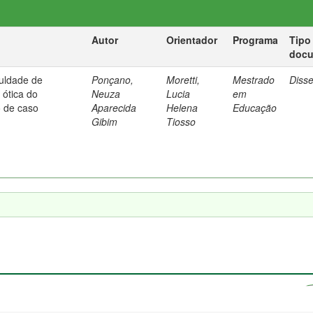
Autor
Orientador
Programa
Tipo
doc
culdade de
Ponçano,
Moretti,
Mestrado
Diss
ótica do
Neuza
Lucia
em
o de caso
Aparecida
Helena
Educação
Gibim
Tiosso