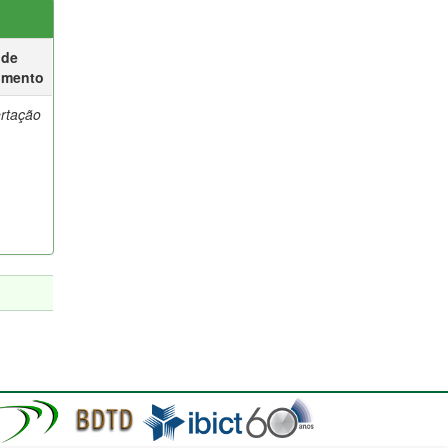
 de
umento
ertação