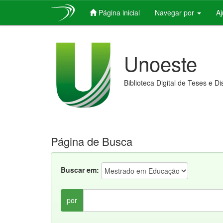
Página inicial
Navegar por
A
Skip
navigation
Unoeste
Biblioteca Digital de Teses e D
Página de Busca
Buscar em:
por