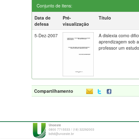
Conjunto de itens:
Data de
Pré-
Título
defesa
visualização
5-Dez-2007
A dislexia como difi
aprendizagem sob a 
professor um estud
Compartilhamento
Unoeste
0800 7715533 / (18) 32292003
bdtd@unoeste.br