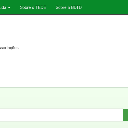
juda
Sobre o TEDE
Sobre a BDTD
issertações