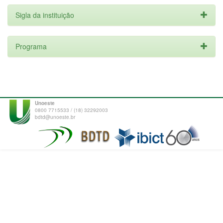
Sigla da instituição
Programa
Unoeste
0800 7715533 / (18) 32292003
bdtd@unoeste.br