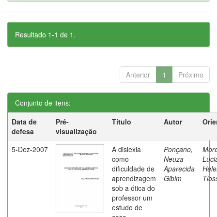
Resultado 1-1 de 1.
Anterior
1
Próximo
Conjunto de itens:
Data de
Pré-
Título
Autor
Orie
defesa
visualização
5-Dez-2007
A dislexia
Ponçano,
Moret
como
Neuza
Luci
dificuldade de
Aparecida
Hele
aprendizagem
Gibim
Tios
sob a ótica do
professor um
estudo de