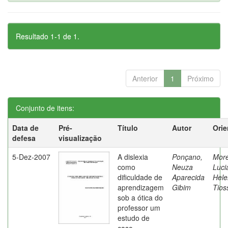
Resultado 1-1 de 1.
Anterior
1
Próximo
Conjunto de itens:
Data de
Pré-
Título
Autor
Orie
defesa
visualização
5-Dez-2007
A dislexia
Ponçano,
Moret
como
Neuza
Luci
dificuldade de
Aparecida
Hele
aprendizagem
Gibim
Tios
sob a ótica do
professor um
estudo de