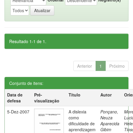
Resultado 1-1 de 1.
Anterior
1
Próximo
Conjunto de itens:
Data de
Pré-
Título
Autor
Orie
defesa
visualização
5-Dez-2007
A dislexia
Ponçano,
Moret
como
Neuza
Luci
dificuldade de
Aparecida
Hele
aprendizagem
Gibim
Tios