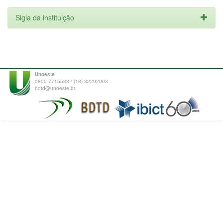
Sigla da instituição
Unoeste
0800 7715533 / (18) 32292003
bdtd@unoeste.br