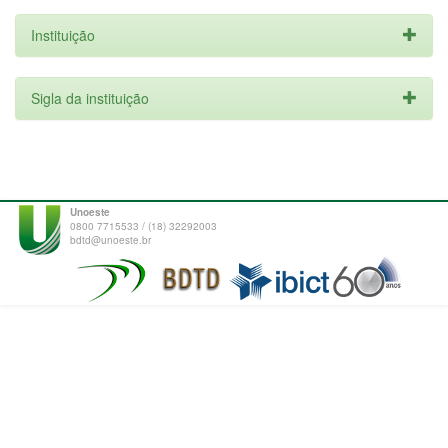
Instituição
Sigla da instituição
Unoeste
0800 7715533 / (18) 32292003
bdtd@unoeste.br