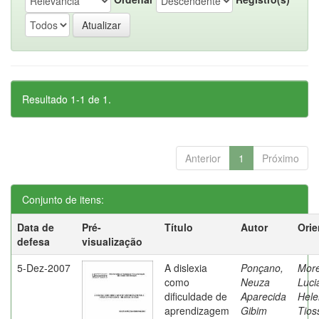
Resultado 1-1 de 1.
Anterior
1
Próximo
Conjunto de itens:
Data de
Pré-
Título
Autor
Orie
defesa
visualização
5-Dez-2007
A dislexia
Ponçano,
Moret
como
Neuza
Luci
dificuldade de
Aparecida
Hele
aprendizagem
Gibim
Tios