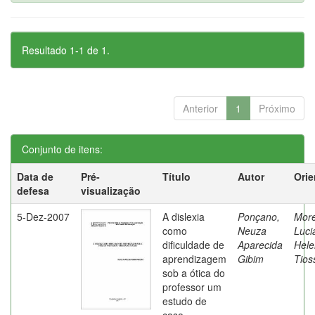
Resultado 1-1 de 1.
Anterior
1
Próximo
Conjunto de itens:
Data de
Pré-
Título
Autor
Orie
defesa
visualização
5-Dez-2007
A dislexia
Ponçano,
Moret
como
Neuza
Luci
dificuldade de
Aparecida
Hele
aprendizagem
Gibim
Tios
sob a ótica do
professor um
estudo de