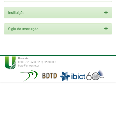
Instituição
Sigla da instituição
Unoeste
0800 7715533 / (18) 32292003
bdtd@unoeste.br