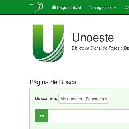
Página inicial
Navegar por
A
Skip
navigation
Unoeste
Biblioteca Digital de Teses e D
Página de Busca
Buscar em:
por