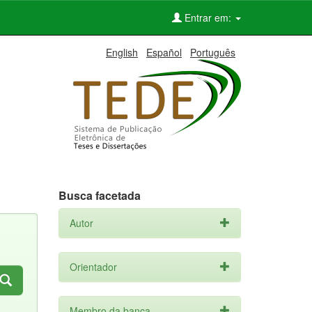
Entrar em:
English
Español
Português
Busca facetada
Autor
Orientador
Membro da banca