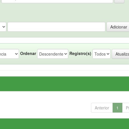
Ordenar
Registro(s)
Anterior
1
P