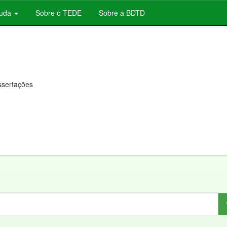
juda
Sobre o TEDE
Sobre a BDTD
issertações