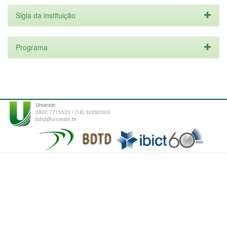
Sigla da instituição
Programa
Unoeste
0800 7715533 / (18) 32292003
bdtd@unoeste.br