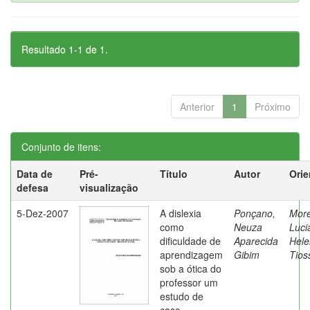
Resultado 1-1 de 1.
Anterior
1
Próximo
Conjunto de itens:
Data de
Pré-
Título
Autor
Orie
defesa
visualização
5-Dez-2007
A dislexia
Ponçano,
Moret
como
Neuza
Luci
dificuldade de
Aparecida
Hele
aprendizagem
Gibim
Tios
sob a ótica do
professor um
estudo de