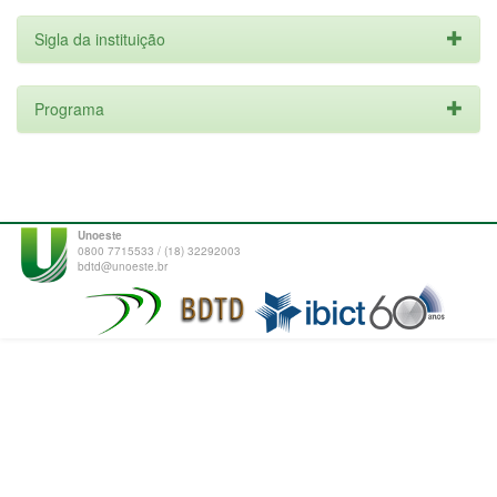
Sigla da instituição
Programa
Unoeste
0800 7715533 / (18) 32292003
bdtd@unoeste.br