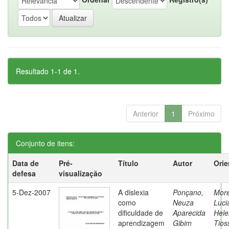
Resultado 1-1 de 1.
Anterior
1
Próximo
Conjunto de itens:
Data de
Pré-
Título
Autor
Orie
defesa
visualização
5-Dez-2007
A dislexia
Ponçano,
Moret
como
Neuza
Luci
dificuldade de
Aparecida
Hele
aprendizagem
Gibim
Tios