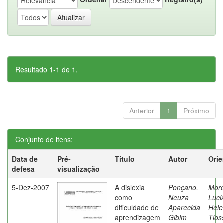
Resultado 1-1 de 1.
Anterior
1
Próximo
Conjunto de itens:
Data de
Pré-
Título
Autor
Orie
defesa
visualização
5-Dez-2007
A dislexia
Ponçano,
Moret
como
Neuza
Luci
dificuldade de
Aparecida
Hele
aprendizagem
Gibim
Tios