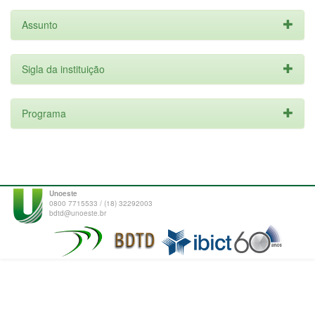
Assunto
Sigla da instituição
Programa
Unoeste
0800 7715533 / (18) 32292003
bdtd@unoeste.br