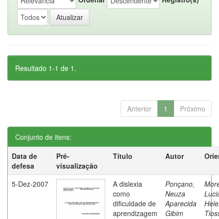
Resultado 1-1 de 1.
Anterior
1
Próximo
Conjunto de itens:
Data de
Pré-
Título
Autor
Orie
defesa
visualização
5-Dez-2007
A dislexia
Ponçano,
Moret
como
Neuza
Luci
dificuldade de
Aparecida
Hele
aprendizagem
Gibim
Tios