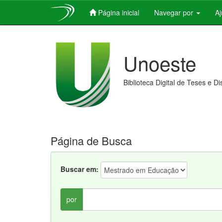
Página inicial
Navegar por
A
Skip
navigation
Unoeste
Biblioteca Digital de Teses e D
Página de Busca
Buscar em:
por