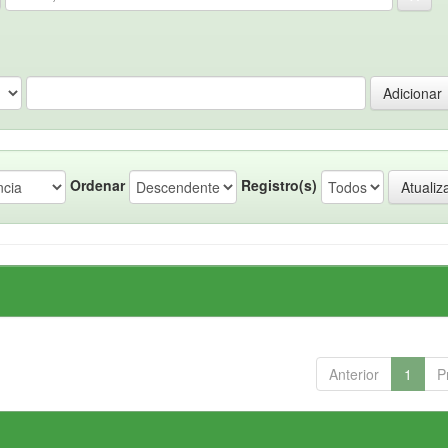
Ordenar
Registro(s)
Anterior
1
P