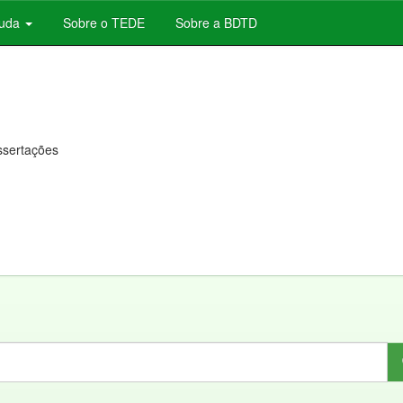
juda
Sobre o TEDE
Sobre a BDTD
issertações