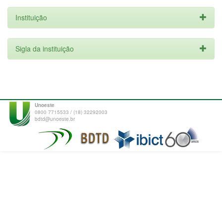
Instituição
Sigla da instituição
Unoeste
0800 7715533 / (18) 32292003
bdtd@unoeste.br