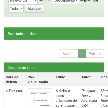
Resultado 1-1 de 1.
Anterior
1
Próximo
Conjunto de itens:
Data de
Pré-
Título
Autor
Orie
defesa
visualização
5-Dez-2007
A dislexia
Ponçano,
Moret
como
Neuza
Luci
dificuldade de
Aparecida
Hele
aprendizagem
Gibim
Tios