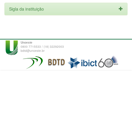
Sigla da instituição
Unoeste
0800 7715533 / (18) 32292003
bdtd@unoeste.br