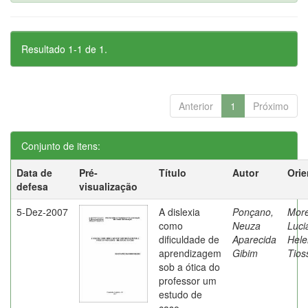
Resultado 1-1 de 1.
Anterior
1
Próximo
Conjunto de itens:
Data de
Pré-
Título
Autor
Orie
defesa
visualização
5-Dez-2007
A dislexia
Ponçano,
Moret
como
Neuza
Luci
dificuldade de
Aparecida
Hele
aprendizagem
Gibim
Tios
sob a ótica do
professor um
estudo de