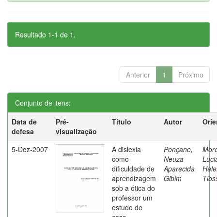
Resultado 1-1 de 1.
Anterior
1
Próximo
Conjunto de itens:
Data de
Pré-
Título
Autor
Orie
defesa
visualização
5-Dez-2007
A dislexia
Ponçano,
Moret
como
Neuza
Luci
dificuldade de
Aparecida
Hele
aprendizagem
Gibim
Tios
sob a ótica do
professor um
estudo de