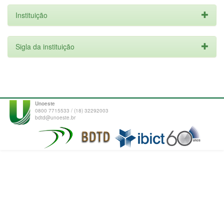
Instituição
Sigla da instituição
Unoeste
0800 7715533 / (18) 32292003
bdtd@unoeste.br