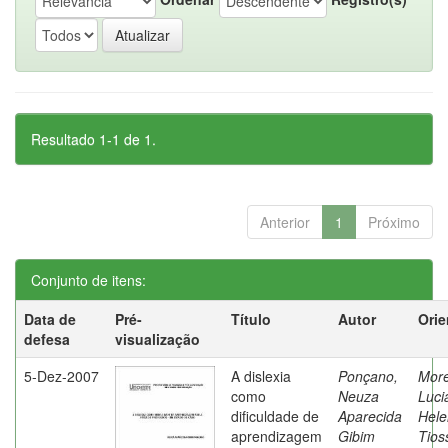
Resultado 1-1 de 1.
Anterior
1
Próximo
Conjunto de itens:
Data de
Pré-
Título
Autor
Orie
defesa
visualização
5-Dez-2007
A dislexia
Ponçano,
Moret
como
Neuza
Luci
dificuldade de
Aparecida
Hele
aprendizagem
Gibim
Tios