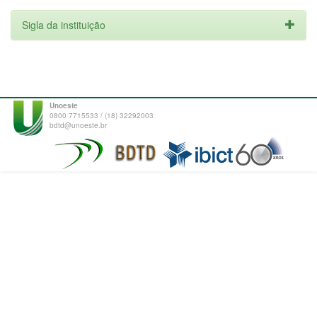
Sigla da instituição
Unoeste
0800 7715533 / (18) 32292003
bdtd@unoeste.br